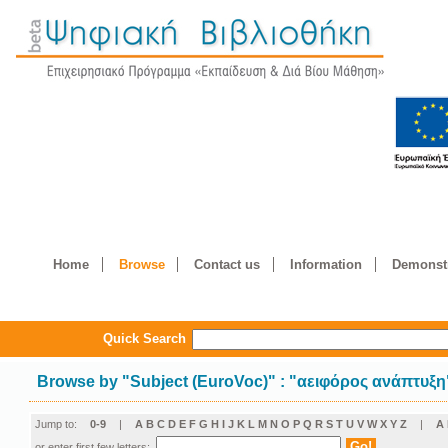
Home
Browse
Contact us
Information
Demonstr
Quick Search
Browse by
"
Subject (EuroVoc)
"
: "αειφόρος ανάπτυξη
Jump to:
0-9
|
A
B
C
D
E
F
G
H
I
J
K
L
M
N
O
P
Q
R
S
T
U
V
W
X
Y
Z
|
Α
or enter first few letters: