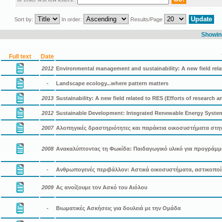
Sort by:
In order:
Results/Page
Showing
Full text
Date
2012
Environmental management and sustainability: A new field rela
-
Landscape ecology...where pattern matters
2013
Sustainability: A new field related to RES (Efforts of research a
2012
Sustainable Development: Integrated Renewable Energy Systems
2007
Αλοπηγικές δραστηριότητες και παράκτια οικοσυστήματα στη
2008
Ανακαλύπτοντας τη Φωκίδα: Παιδαγωγικό υλικό για προγράμμ
-
Ανθρωπογενές περιβάλλον: Αστικά οικοσυστήματα, αστικοπο
2009
Ας ανοίξουμε τον Ασκό του Αιόλου
-
Βιωματικές Ασκήσεις για δουλειά με την Ομάδα