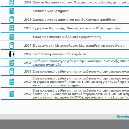
2004
Βότανα δια πάσαν νόσον: Θεραπευτικές συμβουλές με τα γιατ
-
Δασικά οικοσυστήματα
2008
Δασικά οικοσυστήματα και περιβαλλοντική εκπαίδευση
2007
Εγχειρίδιο Βοτανικής: Βασικές γνώσεις – Φύλλα εργασίας
-
Έδαφος: Ρύπανση Διάβρωση Ερημοποίηση
2007
Εισαγωγή στη Μετεωρολογία: Μια εκπαιδευτική προσέγγιση
2008
Εκπαίδευση εκπαιδευτών ενηλίκων
Εκπόνηση προδιαγραφών για την υλοποίηση Δικτυακής Πύλης (
2008
αειφόρο ανάπτυξη
2008
Επιχειρησιακό σχέδιο για την εκπαίδευση για την αειφόρο αν
Επιχειρησιακό σχέδιο για την εκπαίδευση για την αειφόρο ανά
2008
τα χερσαία οικοσυστήματα» και Π.2Β: Μελέτη για την ενότητα 
και τα παράκτια οικοσυστήματα»
Επιχειρησιακό σχέδιο για την εκπαίδευση για την αειφόρο ανά
2008
Κόστους Ι - Γνώση για το αστικό περιβάλλον» και Π.3Β: Μελέτ
για τις εκπομπές αερίων (ΚΙΟΤΟ), την ενέργεια, την κλιματικ
Showing